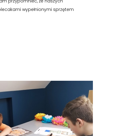
 Wam przypomnieć, że naszych
 plecakami wypełnionymi sprzętem