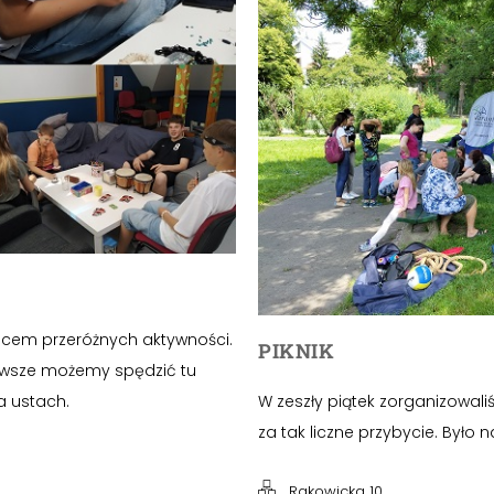
jscem przeróżnych aktywności.
PIKNIK
awsze możemy spędzić tu
a ustach.
W zeszły piątek zorganizowaliś
za tak liczne przybycie. Było 
Rakowicka 10