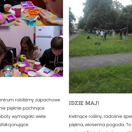
entrum robiliśmy zapachowe
IDZIE MAJ!
nie pięknie pachnące
oboty wymagało wiele
Kwitnące rośliny, radośnie śpi
sfakcjonujące.
piękna, wiosenna pogoda. To 