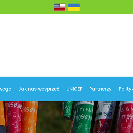
wego
Jak nas wesprzeć
UNICEF
Partnerzy
Polity