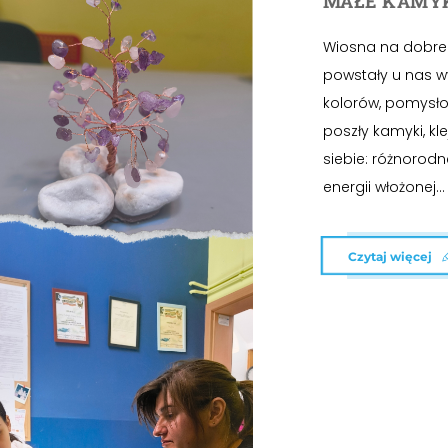
MAŁE KAMYK
Wiosna na dobre 
powstały u nas w
kolorów, pomysło
poszły kamyki, kl
siebie: różnorodn
energii włożonej...
Czytaj więcej