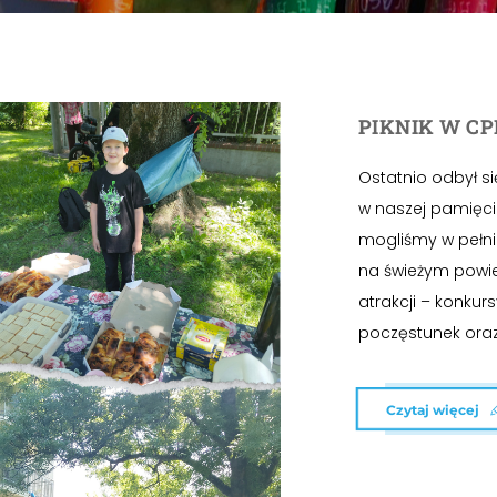
PIKNIK W CP
Ostatnio odbył si
w naszej pamięci!
mogliśmy w pełn
na świeżym powie
atrakcji – konkur
poczęstunek oraz.
Czytaj więcej