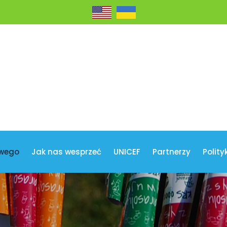
wego
Jak nas wesprzeć
UNICEF
Partnerzy
Polity