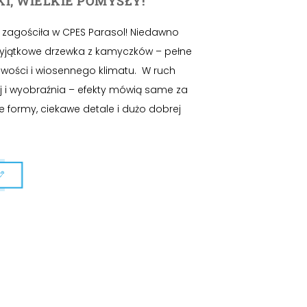
I, WIELKIE POMYSŁY!
zagościła w CPES Parasol! Niedawno
yjątkowe drzewka z kamyczków – pełne
wości i wiosennego klimatu. W ruch
ej i wyobraźnia – efekty mówią same za
e formy, ciekawe detale i dużo dobrej