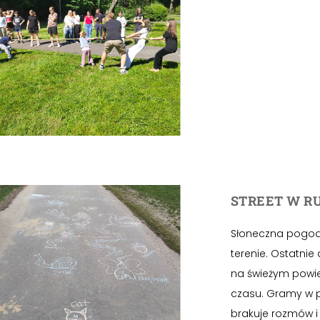
STREET W R
Słoneczna pogod
terenie. Ostatnie
na świeżym powie
czasu. Gramy w pi
brakuje rozmów i 