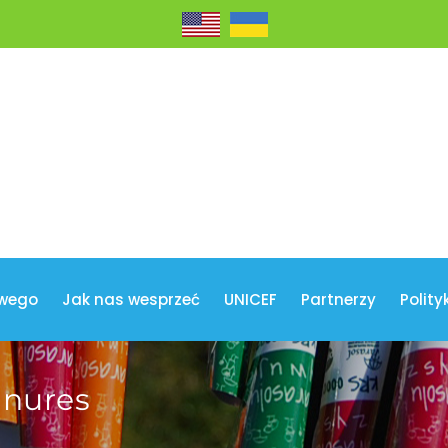
wego
Jak nas wesprzeć
UNICEF
Partnerzy
Polity
nures