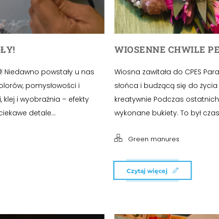
ŁY!
WIOSENNE CHWILE P
l! Niedawno powstały u nas
Wiosna zawitała do CPES Para
olorów, pomysłowości i
słońca i budzącą się do życia 
klej i wyobraźnia – efekty
kreatywnie Podczas ostatnich
iekawe detale...
wykonane bukiety. To był czas n
Green manures
Czytaj więcej