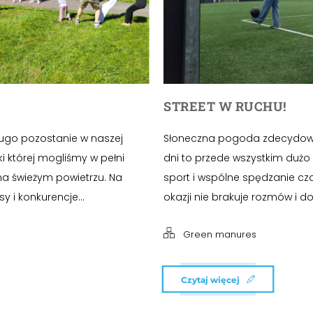
STREET W RUCHU!
długo pozostanie w naszej
Słoneczna pogoda zdecydowani
ki której mogliśmy w pełni
dni to przede wszystkim dużo
a świeżym powietrzu. Na
sport i wspólne spędzanie cza
y i konkurencje...
okazji nie brakuje rozmów i do
Green manures
Czytaj więcej