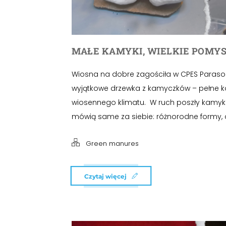
MAŁE KAMYKI, WIELKIE POMYS
Wiosna na dobre zagościła w CPES Paraso
wyjątkowe drzewka z kamyczków – pełne k
wiosennego klimatu. W ruch poszły kamyki, 
mówią same za siebie: różnorodne formy, c
Green manures
Czytaj więcej