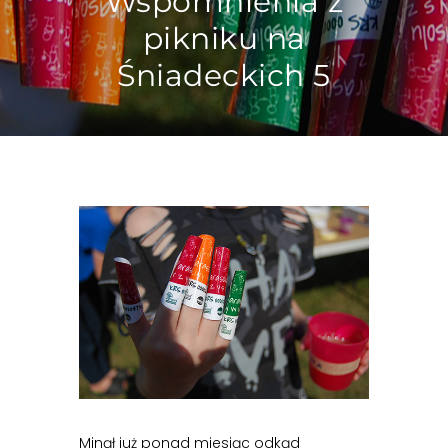
Wspomnienia z
pikniku na
Śniadeckich 5
Minął już ponad miesiąc odkąd