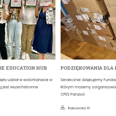
RE EDUCATION HUB
PODZIĘKOWANIA DLA 
ła udział w wolontariacie w
Serdecznie dziękujemy Fundacji
wą jest wszechstronne
którym możemy zorganizować 
CPES Parasol.
Rakowicka 10