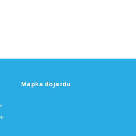
Mapka dojazdu
ów
28