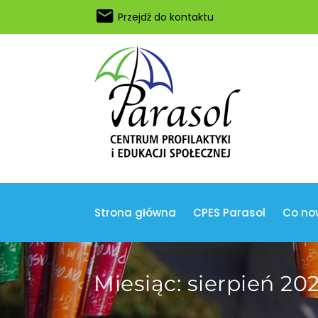
Przejdź do kontaktu
Strona główna
CPES Parasol
Co no
Miesiąc:
sierpień 20