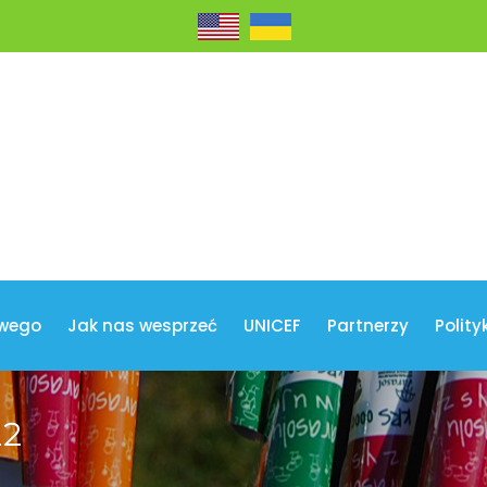
wego
Jak nas wesprzeć
UNICEF
Partnerzy
Polity
22