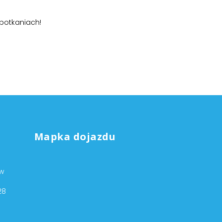
spotkaniach!
Mapka dojazdu
ów
28