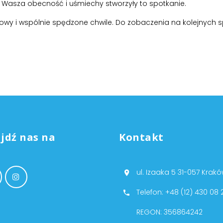
i! Wasza obecność i uśmiechy stworzyły to spotkanie.
owy i wspólnie spędzone chwile. Do zobaczenia na kolejnych 
jdź nas na
Kontakt
ul. Izaaka 5 31-057 Krak
Telefon: +48 (12) 430 08 
REGON: 356864242