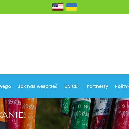
wego
Jak nas wesprzeć
UNICEF
Partnerzy
Polity
ANIE!