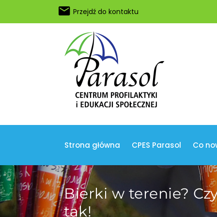
Przejdź do kontaktu
Strona główna
CPES Parasol
Co no
Bierki w terenie? Cz
tak!