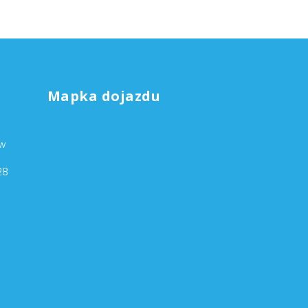
Mapka dojazdu
ów
28