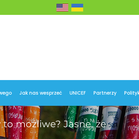
wego
Jak nas wesprzeć
UNICEF
Partnerzy
Polity
y to możliwe? Jasne, że