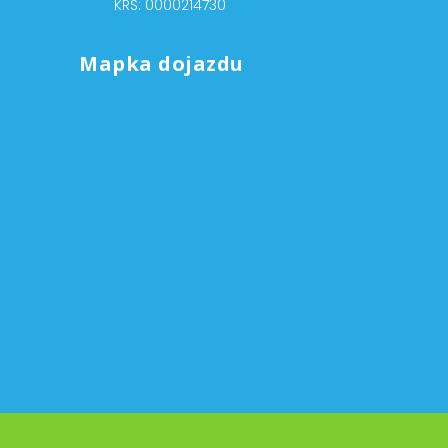
KRS: 0000214730
Mapka dojazdu