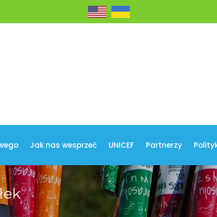
wego
Jak nas wesprzeć
UNICEF
Partnerzy
Polity
łek