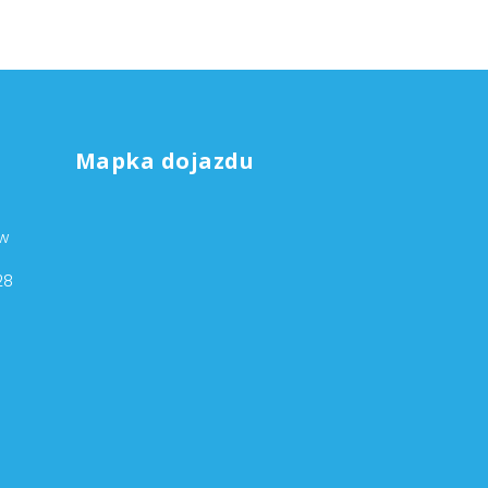
Mapka dojazdu
ów
28