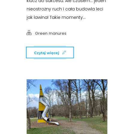
klucz do sukcesu. Ale czasem… jeden
nieostrożny ruch i cała budowla leci
jak lawina! Takie momenty...
Green manures
Czytaj więcej