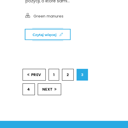
pozycji, o które sami...
Green manures
Czytaj więcej
PREV
1
2
3
4
NEXT