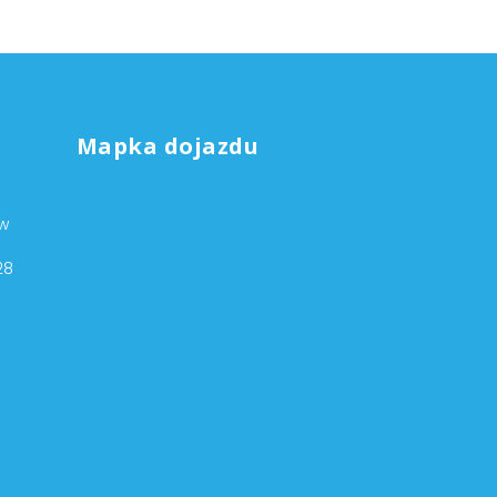
Mapka dojazdu
ów
28