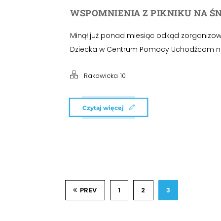
WSPOMNIENIA Z PIKNIKU NA ŚN
Minął już ponad miesiąc odkąd zorganizowal
Dziecka w Centrum Pomocy Uchodźcom na
Rakowicka 10
Czytaj więcej
PREV
1
2
3