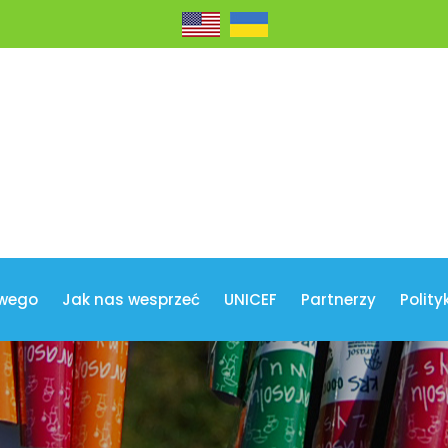
wego
Jak nas wesprzeć
UNICEF
Partnerzy
Polity